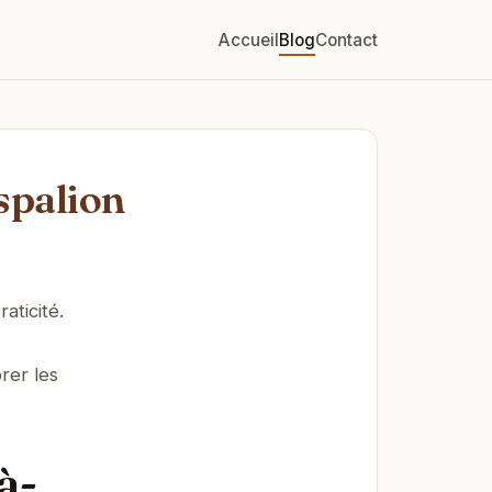
Accueil
Blog
Contact
spalion
aticité.
rer les
à-