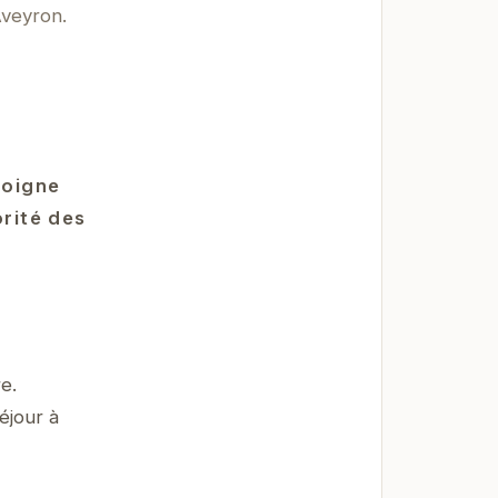
Aveyron.
moigne
orité des
e.
éjour à