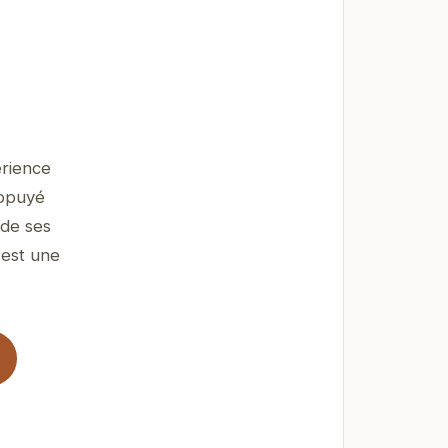
érience
appuyé
 de ses
 est une