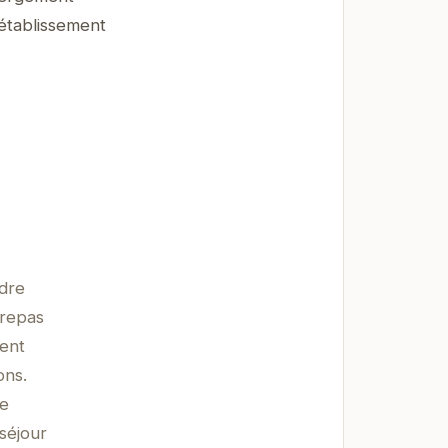
'établissement
ndre
 repas
ment
ons.
ne
séjour