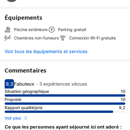
Équipements
Piscine extérieure
Parking gratuit
Chambres non-fumeurs
Connexion Wi-Fi gratuite
Voir tous les équipements et services
Commentaires
9,3
Fabuleux
·
3 expériences vécues
Avec une note de 9.3
fabuleux
Situation géographique
10
Propreté
10
Rapport qualité/prix
9,2
Voir plus
Ce que les personnes ayant séjourné ici ont adoré :