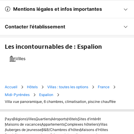
Mentions légales et infos importantes
Contacter l'établissement
Les incontournables de : Espalion
Villes
Accueil
Hôtels
Villas : toutes les options
France
Midi-Pyrénées
Espalion
Villa vue panoramique, 6 chambres, climatisation, piscine chauffée
Pays
Régions
Villes
Quartiers
Aéroports
Hôtels
Sites d'intérêt
Maisons de vacances
Appartements
Complexes hôteliers
Villas
Auberges de jeunesse
B&B/Chambres d'hôtes
Maisons d'Hôtes