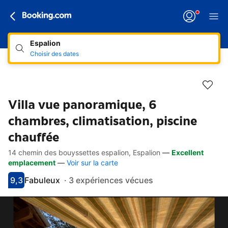
Espalion
Choisir des dates
Villa vue panoramique, 6
chambres, climatisation, piscine
chauffée
14 chemin des bouyssettes espalion, Espalion
—
Excellent
Accès rapides
Aller à la description
Aller aux équipements
Aller aux hébergements
Aller aux conditions
emplacement
—
Voir sur la carte
9,3
Fabuleux
·
3 expériences vécues
Avec une note de 9.3
fabuleux