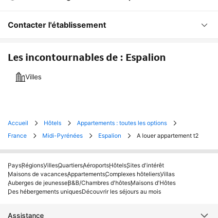
Contacter l'établissement
Les incontournables de : Espalion
Villes
Accueil
Hôtels
Appartements : toutes les options
France
Midi-Pyrénées
Espalion
A louer appartement t2
Pays
Régions
Villes
Quartiers
Aéroports
Hôtels
Sites d'intérêt
Maisons de vacances
Appartements
Complexes hôteliers
Villas
Auberges de jeunesse
B&B/Chambres d'hôtes
Maisons d'Hôtes
Des hébergements uniques
Découvrir les séjours au mois
Assistance