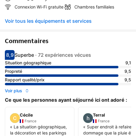
Connexion Wi-Fi gratuite
Chambres familiales
Voir tous les équipements et services
Commentaires
8,9
Superbe
·
72 expériences vécues
Avec une note de 8.9
superbe
Situation géographique
9,1
Propreté
9,5
Rapport qualité/prix
9,5
Voir plus
Ce que les personnes ayant séjourné ici ont adoré :
Cécile
Terral
France
France
«
La situation géographique,
«
Super endroit à refaire
la décoration et les parkings
dommage que la pluie étai