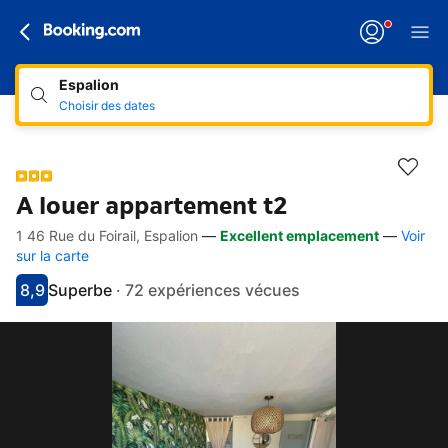
Espalion
Choisir des dates
A louer appartement t2
1 46 Rue du Foirail, Espalion
—
Excellent emplacement
—
Voir
Accès rapides
Aller à la description
Aller aux équipements
Aller aux hébergements
Aller aux conditions
sur la carte
8,9
Superbe
·
72 expériences vécues
Avec une note de 8.9
superbe