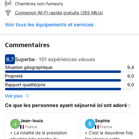
Chambres non-fumeurs
Connexion Wi-Fi rapide gratuite (265 Mb/s)
Voir tous les équipements et services
Commentaires
8,7
Superbe
·
101 expériences vécues
Avec une note de 8.7
superbe
Situation géographique
9,4
Propreté
9,0
Rapport qualité/prix
9,0
Voir plus
Ce que les personnes ayant séjourné ici ont adoré :
Jean-louis
Sophie
France
France
«
La totalité de la prestation
«
C’est la deuxième fois q
situation très proche du
l’on réserve cette