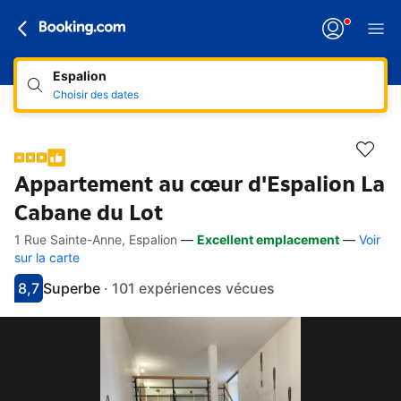
Espalion
Choisir des dates
Appartement au cœur d'Espalion La
Cabane du Lot
1 Rue Sainte-Anne, Espalion
—
Excellent emplacement
—
Voir
Accès rapides
Aller à la description
Aller aux équipements
Aller aux hébergements
Aller aux conditions
sur la carte
8,7
Superbe
·
101 expériences vécues
Avec une note de 8.7
superbe