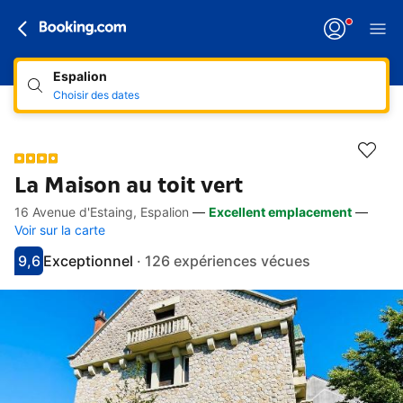
Espalion
Choisir des dates
La Maison au toit vert
16 Avenue d'Estaing, Espalion
—
Excellent emplacement
—
Accès rapides
Aller à la description
Aller aux équipements
Aller aux hébergements
Aller aux conditions
Voir sur la carte
9,6
Exceptionnel
·
126 expériences vécues
Avec une note de 9.6
exceptionnel