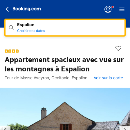
Espalion
Choisir des dates
Appartement spacieux avec vue sur
les montagnes à Espalion
Tour de Masse Aveyron, Occitanie, Espalion
—
Voir sur la carte
Accès rapides
Aller à la description
Aller aux équipements
Aller aux hébergements
Aller aux conditions